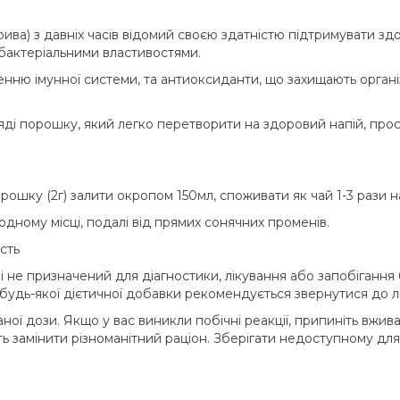
рива) з давніх часів відомий своєю здатністю підтримувати з
бактеріальними властивостями.
ненню імунної системи, та антиоксиданти, що захищають органі
ді порошку, який легко перетворити на здоровий напій, про
рошку (2г) залити окропом 150мл, споживати як чай 1-3 рази н
одному місці, подалі від прямих сонячних променів.
сть
 не призначений для діагностики, лікування або запобігання 
удь-якої дієтичної добавки рекомендується звернутися до лі
ї дози. Якщо у вас виникли побічні реакції, припиніть вжива
ть замінити різноманітний раціон. Зберігати недоступному для