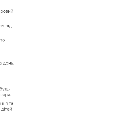
доровий
зм від
сто
а день.
будь-
каря.
ння та
 дітей