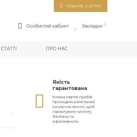
ТОВАРІВ: 0 (0ГРН)
0
Особистий кабінет
Закладки
СТАТТІ
ПРО НАС
г
Якість
гарантована
Кожна партія грибів
проходить ретельний
контроль якості, щоб
гарантувати чистоту,
безпеку та
ефективність.