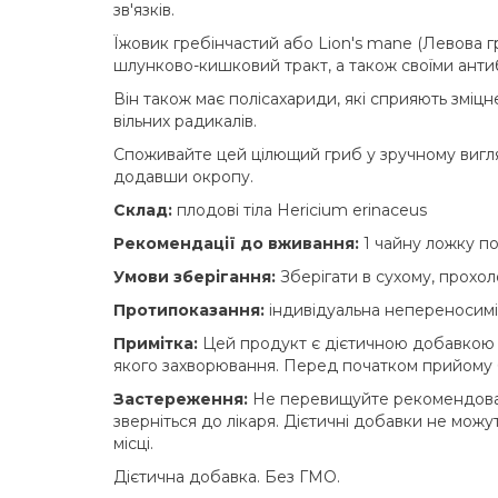
зв'язків.
Їжовик гребінчастий або Lion's mane (Левова г
шлунково-кишковий тракт, а також своїми анти
Він також має полісахариди, які сприяють зміц
вільних радикалів.
Споживайте цей цілющий гриб у зручному вигля
додавши окропу.
Cклад:
плодові тіла Hericium erinaceus
Рекомендації до вживання:
1 чайну ложку по
Умови зберігання:
Зберігати в сухому, прохол
Протипоказання:
індивідуальна непереносимі
Примітка:
Цей продукт є дієтичною добавкою і
якого захворювання. Перед початком прийому б
Застереження:
Не перевищуйте рекомендовано
зверніться до лікаря. Дієтичні добавки не можу
місці.
Дієтична добавка. Без ГМО.