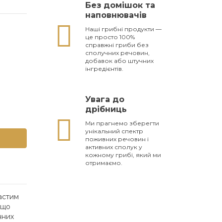
Без домішок та
наповнювачів
Наші грибні продукти —
це просто 100%
справжні гриби без
сполучних речовин,
добавок або штучних
інгредієнтів.
Увага до
дрібниць
Ми прагнемо зберегти
унікальний спектр
поживних речовин і
активних сполук у
кожному грибі, який ми
отримаємо.
астим
 що
нних