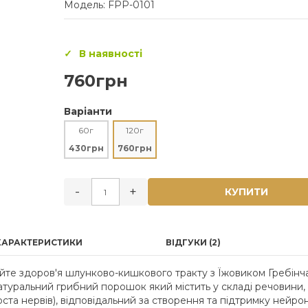
Модель: FPP-0101
В наявності
760грн
Варіанти
60г
120г
430грн
760грн
-
+
КУПИТИ
ХАРАКТЕРИСТИКИ
ВІДГУКИ (2)
йте здоров'я шлунково-кишкового тракту з Їжовиком Гребінч
натуральний грибний порошок який містить у складі речовини,
ста нервів), відповідальний за створення та підтримку нейро