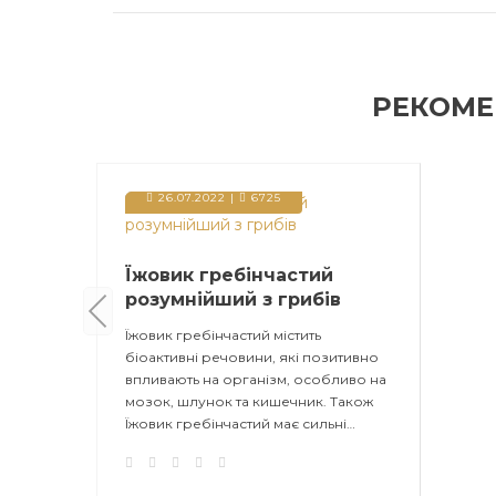
РЕКОМЕ
26.07.2022 |
6725
Їжовик гребінчастий
розумнійший з грибів
Їжовик гребінчастий містить
біоактивні речовини, які позитивно
впливають на організм, особливо на
мозок, шлунок та кишечник. Також
Їжовик гребінчастий має сильні
протизапальні, антиоксидантні,
імуност..