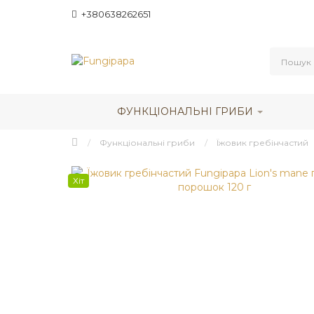
+380638262651
ФУНКЦІОНАЛЬНІ ГРИБИ
Функціональні гриби
Їжовик гребінчастий
Хіт